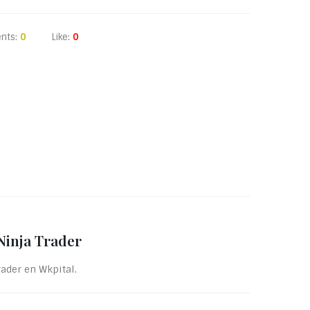
nts:
0
Like:
0
Ninja Trader
ader en Wkpital.