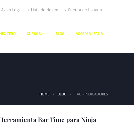
Aviso Legal
Lista de deseo
Cuenta de Usuario
NEX ZERO
CURSOS
BLOG
ACCEDER | SALIR
TAG -
INDICADORES
HOME
BLOG
 Herramienta Bar Time para Ninja