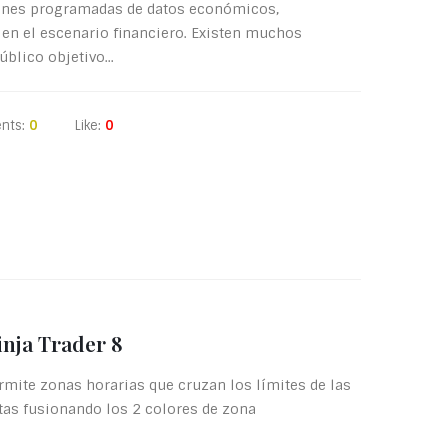
ones programadas de datos económicos,
 en el escenario financiero. Existen muchos
blico objetivo...
nts:
0
Like:
0
inja Trader 8
rmite zonas horarias que cruzan los límites de las
as fusionando los 2 colores de zona