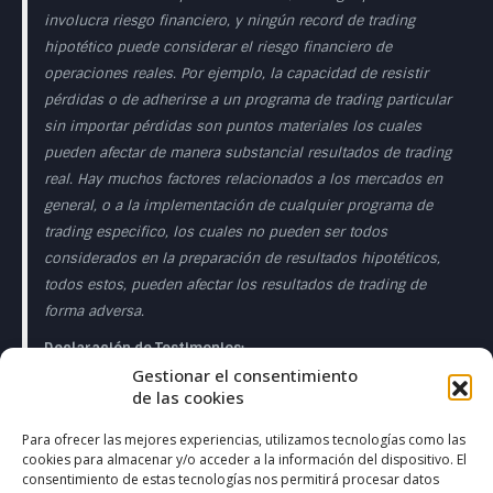
involucra riesgo financiero, y ningún record de trading
hipotético puede considerar el riesgo financiero de
operaciones reales. Por ejemplo, la capacidad de resistir
pérdidas o de adherirse a un programa de trading particular
sin importar pérdidas son puntos materiales los cuales
pueden afectar de manera substancial resultados de trading
real. Hay muchos factores relacionados a los mercados en
general, o a la implementación de cualquier programa de
trading especifico, los cuales no pueden ser todos
considerados en la preparación de resultados hipotéticos,
todos estos, pueden afectar los resultados de trading de
forma adversa.
Declaración de Testimonios:
Gestionar el consentimiento
Los testimonios que aparecen en esta página web pueden
de las cookies
no ser representativos de otros clientes o clientes y no es
garantía de rendimiento o éxito en el futuro.
Para ofrecer las mejores experiencias, utilizamos tecnologías como las
cookies para almacenar y/o acceder a la información del dispositivo. El
Declaración de la Sala de Operaciones en Directo:
consentimiento de estas tecnologías nos permitirá procesar datos