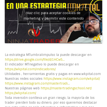
Haz clic para aceptar cookies de
marketing y permitir este contenido
La estrategia MTumbralimpulso la puede descargar en
https://drive.google.com/file/d/1HCw5…
El indicador MTnegativo lo puede descargar en
https://wkpital.com/indicadores/
Utilidades , herramientas gratis y pagas en www.wkpital.com
Nuestras redes sociales
https://www.instagram.com/wkpital/
https://www.instagram.com/mastertradi..
.
Nuestras páginas web
https://mastertradingschool.net/
https://wkpital.com/
Toda inversión conlleva un gran riesgo, la mayoría de los
trader pierden todo su dinero, por eso queremos destacar