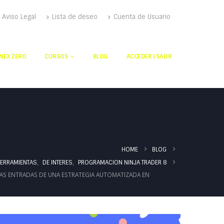
Aviso Legal
Lista de deseo
Cuenta de Usuario
NEX ZERO
CURSOS
BLOG
ACCEDER | SALIR
HOME
BLOG
,
,
ERRAMIENTAS
DE INTERES
PROGRAMACION NINJA TRADER 8
LAS ENTRADAS DE UNA ESTRATEGIA AUTOMATIZADA EN