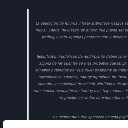
La operación de futuros y forex sobrelleva riesgos s
inicial. Capital de Riesgo, es dinero que puede ser p
trading, y solo aquellas personas con suficiente
Resultados hipotéticos de rendimiento deben tener 
alguna de las cuentas va o es probable que tenga r
actuales obtenidos por cualquier programa de tradin
retrospectiva. Además, trading hipotético no involu
ejemplo, la capacidad de resistir pérdidas o de ad
substancial resultados de trading real. Hay muchos f
no pueden ser todos considerados en la
Los testimonios que aparecen en esta página