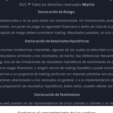
2021 © Todos los derechos reservados
Wkpital
Declaración de Riesgo:
ubstanciales y no es para todos los inversionistas. Un inversionista, po
erdido, sin poner en juego la seguridad financiera o estilo de vida de la 
 capital de riesgo deben considerar trading. Resultados pasados, no son
Declaración de Resultados Hipotéticos:
muchas limitaciones inherentes, algunas de las cuales se describen a c
esultados similares a los mostrados; de hecho, hay diferencias frecuente
g. Una de las limitaciones de resultados hipotéticos de rendimiento es
cra riesgo financiero, y ningún record de trading hipotético puede consid
herirse a un programa de trading particular sin importar pérdidas son p
actores relacionados a los mercados en general, o a la implementación d
 preparación de resultados hipotéticos, todos estos, pueden afectar los
Declaración de Testimonios:
 web pueden no ser representativos de otros clientes o clientes y no es 
Declaración de la Sala de Operaciones en Directo:
Gestionar el consentimiento de las cookies