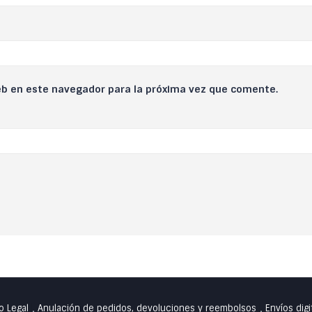
eb en este navegador para la próxima vez que comente.
o Legal
Anulación de pedidos, devoluciones y reembolsos
Envíos digi
•
•