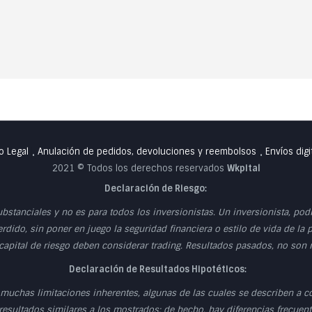
o Legal
Anulación de pedidos, devoluciones y reembolsos
Envíos digi
•
•
2021 © Todos los derechos reservados
Wkpital
Declaración de Riesgo:
ubstanciales y no es para todos los inversionistas. Un inversionista, po
erdido, sin poner en juego la seguridad financiera o estilo de vida de la 
 capital de riesgo deben considerar trading. Resultados pasados, no son
Declaración de Resultados Hipotéticos:
muchas limitaciones inherentes, algunas de las cuales se describen a c
esultados similares a los mostrados; de hecho, hay diferencias frecuente