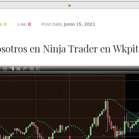
s:
0
Like:
0
Post Date:
junio 15, 2021
sotros en Ninja Trader en Wkpit