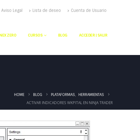
Aviso Legal
Lista de deseo
Cuenta de Usuario
NEX ZERO
CURSOS
BLOG
ACCEDER | SALIR
,
PLATAFORMAS
HERRAMIENTAS
HOME
BLOG
ACTIVAR INDICADORES WKPITAL EN NINJA TRADER