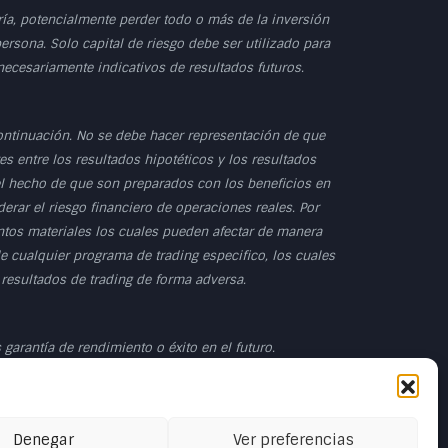
dría, potencialmente perder todo o más de la inversión
persona. Solo capital de riesgo debe ser utilizado para
 necesariamente indicativos de resultados futuros.
ontinuación. No se debe hacer representación de que
s entre los resultados hipotéticos y los resultados
 el hecho de que son preparados con los beneficios en
erar el riesgo financiero de operaciones reales. Por
untos materiales los cuales pueden afectar de manera
e cualquier programa de trading especifico, los cuales
 resultados de trading de forma adversa.
garantía de rendimiento o éxito en el futuro.
as las operaciones presentadas deben considerarse
Denegar
Ver preferencias
enta real.