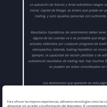
La operación de futuros y forex sobrelleva riesgos s
inicial. Capital de Riesgo, es dinero que puede ser p
trading, y solo aquellas personas con suficiente
Resultados hipotéticos de rendimiento deben tener 
alguna de las cuentas va o es probable que tenga r
actuales obtenidos por cualquier programa de tradin
retrospectiva. Además, trading hipotético no involu
ejemplo, la capacidad de resistir pérdidas o de ad
substancial resultados de trading real. Hay muchos f
no pueden ser todos considerados en la
Los testimonios que aparecen en esta página
Esta presentación sólo tiene fines educativos y
Para ofrecer las mejores experiencias, utilizamos tecnologías como las c
hipotéti
almacenar y/o acceder a la información del dispositivo. El consentimiento