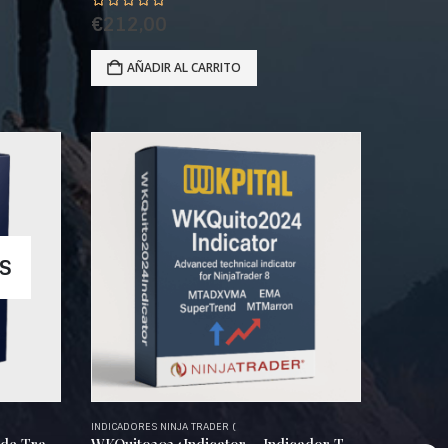
€
212,00
AÑADIR AL CARRITO
AS
INDICADORES NINJA TRADER (
WKMalagaIndicator – Señales de Trading para NinjaTrader 8
WKQuito2024Indicator – Indicador Técnico Avanzado para NinjaTrader 8 basado en MTADXVMA, EMA, SuperTrend y MTMarron