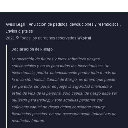
Aviso Legal
Anulación de pedidos, devoluciones y reembolsos
•
•
Envíos digitales
2021 © Todos los derechos reservados
Wkpital
Declaración de Riesgo:
La operación de futuros y forex sobrelleva riesgos
substanciales y no es para todos los inversionistas. Un
inversionista, podría, potencialmente perder todo o más de
la inversión inicial. Capital de Riesgo, es dinero que puede
ser perdido, sin poner en juego la seguridad financiera o
estilo de vida de la persona. Solo capital de riesgo debe ser
utilizado para trading, y solo aquellas personas con
suficiente capital de riesgo deben considerar trading.
Resultados pasados, no son necesariamente indicativos de
resultados futuros.