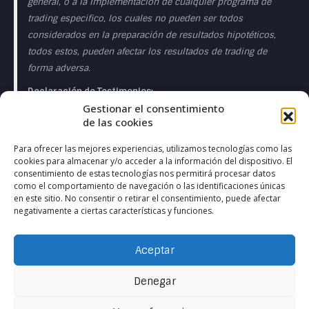
general, o a la implementación de cualquier programa de
trading especifico, los cuales no pueden ser todos
considerados en la preparación de resultados hipotéticos,
todos estos, pueden afectar los resultados de trading de
forma adversa.
Declaración de Testimonios:
Gestionar el consentimiento
Los testimonios que aparecen en esta página web pueden
de las cookies
no ser representativos de otros clientes o clientes y no es
garantía de rendimiento o éxito en el futuro.
Para ofrecer las mejores experiencias, utilizamos tecnologías como las
cookies para almacenar y/o acceder a la información del dispositivo. El
Declaración de la Sala de Operaciones en Directo:
consentimiento de estas tecnologías nos permitirá procesar datos
como el comportamiento de navegación o las identificaciones únicas
Esta presentación sólo tiene fines educativos y las
en este sitio. No consentir o retirar el consentimiento, puede afectar
negativamente a ciertas características y funciones.
opiniones expresadas son las del presentador del
presentador. Todas las operaciones presentadas deben
considerarse hipotéticas y no debe esperarse que se
Aceptar
reproduzcan en una cuenta real. en una cuenta real.
Denegar