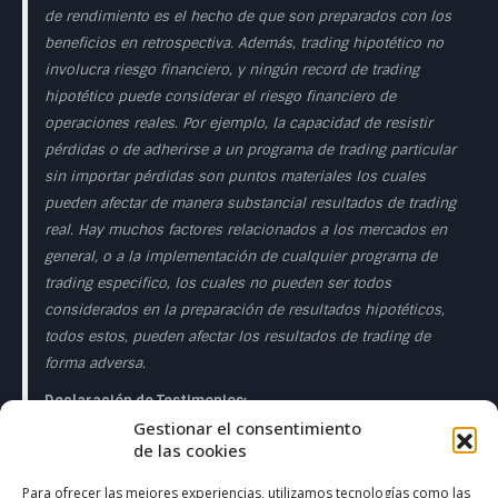
de rendimiento es el hecho de que son preparados con los
beneficios en retrospectiva. Además, trading hipotético no
involucra riesgo financiero, y ningún record de trading
hipotético puede considerar el riesgo financiero de
operaciones reales. Por ejemplo, la capacidad de resistir
pérdidas o de adherirse a un programa de trading particular
sin importar pérdidas son puntos materiales los cuales
pueden afectar de manera substancial resultados de trading
real. Hay muchos factores relacionados a los mercados en
general, o a la implementación de cualquier programa de
trading especifico, los cuales no pueden ser todos
considerados en la preparación de resultados hipotéticos,
todos estos, pueden afectar los resultados de trading de
forma adversa.
Declaración de Testimonios:
Gestionar el consentimiento
Los testimonios que aparecen en esta página web pueden
de las cookies
no ser representativos de otros clientes o clientes y no es
garantía de rendimiento o éxito en el futuro.
Para ofrecer las mejores experiencias, utilizamos tecnologías como las