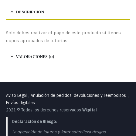
DESCRIPCIÓN
Solo debes realizar el pago de este producto si tienes
cupos aprobados de tutorias
VALORACIONES (0)
Aviso Legal
Anulación de pedidos, devoluciones y reembolsos
•
•
Envíos digitales
2021 © Todos los derechos reservados
Wkpital
Declaración de Riesgo:
La operación de futuros y forex sobrelleva riesgos