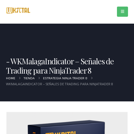
WKMalagaIndicator – Señales de
Trading para NinjaTrader 8
HOME
TIENDA
ESTRATEGIA NINJA TRADER 8
WKMALAGAINDICATOR – SEÑALES DE TRADING PARA NINJATRADER 8