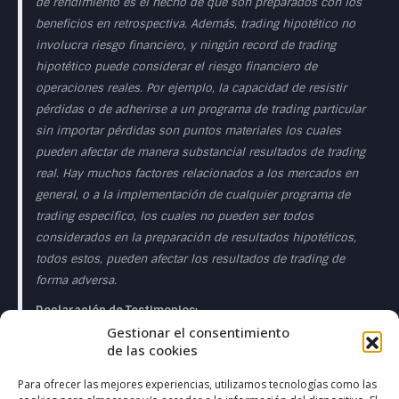
de rendimiento es el hecho de que son preparados con los
beneficios en retrospectiva. Además, trading hipotético no
involucra riesgo financiero, y ningún record de trading
hipotético puede considerar el riesgo financiero de
operaciones reales. Por ejemplo, la capacidad de resistir
pérdidas o de adherirse a un programa de trading particular
sin importar pérdidas son puntos materiales los cuales
pueden afectar de manera substancial resultados de trading
real. Hay muchos factores relacionados a los mercados en
general, o a la implementación de cualquier programa de
trading especifico, los cuales no pueden ser todos
considerados en la preparación de resultados hipotéticos,
todos estos, pueden afectar los resultados de trading de
forma adversa.
Declaración de Testimonios:
Gestionar el consentimiento
Los testimonios que aparecen en esta página web pueden
de las cookies
no ser representativos de otros clientes o clientes y no es
garantía de rendimiento o éxito en el futuro.
Para ofrecer las mejores experiencias, utilizamos tecnologías como las