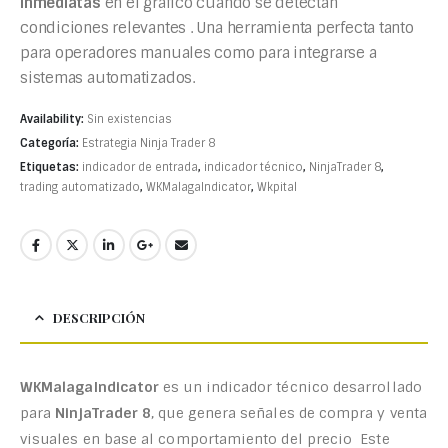
inmediatas
en el gráfico cuando se detectan
condiciones relevantes . Una herramienta perfecta tanto
para operadores manuales como para integrarse a
sistemas automatizados.
Availability:
Sin existencias
Categoría:
Estrategia Ninja Trader 8
Etiquetas:
indicador de entrada
,
indicador técnico
,
NinjaTrader 8
,
trading automatizado
,
WKMalagaIndicator
,
Wkpital
DESCRIPCIÓN
WKMalagaIndicator
es un indicador técnico desarrollado
para
NinjaTrader 8
, que genera señales de compra y venta
visuales en base al comportamiento del precio Este