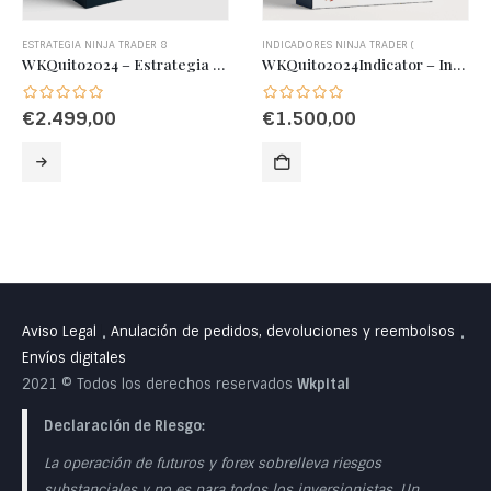
ESTRATEGIA NINJA TRADER 8
INDICADORES NINJA TRADER (
WKQuito2024 – Estrategia de Trading Avanzada con Gestión Dinámica de Riesgo y Entradas Inteligentes
WKQuito2024Indicator – Indicador Técnico Avanzado para NinjaTrader 8 basado en MTADXVMA, EMA, SuperTrend y MTMarron
€
2.499,00
€
1.500,00
Aviso Legal
Anulación de pedidos, devoluciones y reembolsos
•
•
Envíos digitales
2021 © Todos los derechos reservados
Wkpital
Declaración de Riesgo:
La operación de futuros y forex sobrelleva riesgos
substanciales y no es para todos los inversionistas. Un