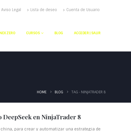
Aviso Legal
Lista de deseo
Cuenta de Usuario
NEX ZERO
CURSOS
BLOG
ACCEDER | SALIR
TAG -
NINJATRADER 8
HOME
BLOG
 DeepSeek en NinjaTrader 8
 china, para crear y automatizar una estrategia de