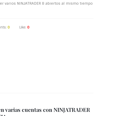
ner varios NINJATRADER 8 abiertos al mismo tiempo
nts:
0
Like:
0
en varias cuentas con NINJATRADER