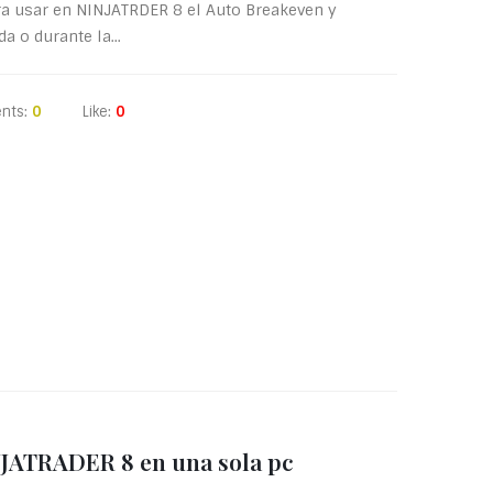
ra usar en NINJATRDER 8 el Auto Breakeven y
a o durante la...
nts:
0
Like:
0
NJATRADER 8 en una sola pc