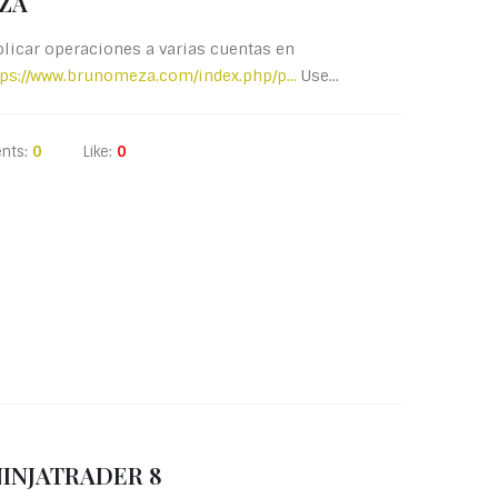
EZA
licar operaciones a varias cuentas en
tps://www.brunomeza.com/index.php/p...
Use...
nts:
0
Like:
0
 NINJATRADER 8