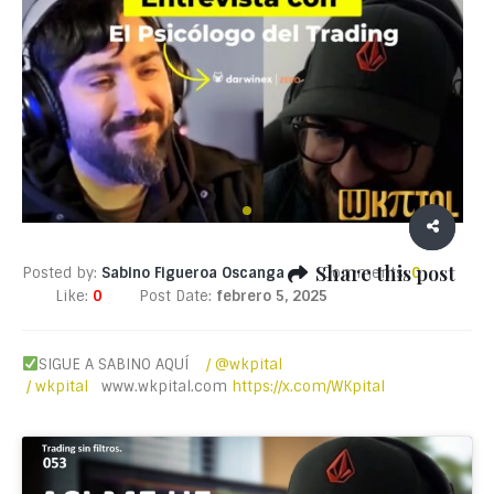
Share this post
Posted by:
Sabino Figueroa Oscanga
Comments:
0
Like:
0
Post Date:
febrero 5, 2025
SIGUE A SABINO AQUÍ
/ @wkpital
/ wkpital
www.wkpital.com
https://x.com/WKpital