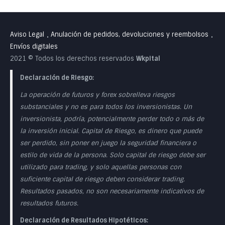
Aviso Legal
Anulación de pedidos, devoluciones y reembolsos
•
•
Envíos digitales
2021 © Todos los derechos reservados
Wkpital
Declaración de Riesgo:
La operación de futuros y forex sobrelleva riesgos
substanciales y no es para todos los inversionistas. Un
inversionista, podría, potencialmente perder todo o más de
la inversión inicial. Capital de Riesgo, es dinero que puede
ser perdido, sin poner en juego la seguridad financiera o
estilo de vida de la persona. Solo capital de riesgo debe ser
utilizado para trading, y solo aquellas personas con
suficiente capital de riesgo deben considerar trading.
Resultados pasados, no son necesariamente indicativos de
resultados futuros.
Declaración de Resultados Hipotéticos: