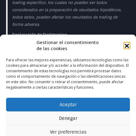
trading especifico, los cuales no pueden ser todos
considerados en la preparación de resultados hipotéticos,
todos estos, pueden afectar los resultados de trading de
forma adversa.
Declaración de Testimonios:
Gestionar el consentimiento
Los testimonios que aparecen en esta página web pueden
de las cookies
no ser representativos de otros clientes o clientes y no es
garantía de rendimiento o éxito en el futuro.
Para ofrecer las mejores experiencias, utilizamos tecnologías como las
cookies para almacenar y/o acceder a la información del dispositivo. El
Declaración de la Sala de Operaciones en Directo:
consentimiento de estas tecnologías nos permitirá procesar datos
como el comportamiento de navegación o las identificaciones únicas
Esta presentación sólo tiene fines educativos y las
en este sitio. No consentir o retirar el consentimiento, puede afectar
negativamente a ciertas características y funciones.
opiniones expresadas son las del presentador del
presentador. Todas las operaciones presentadas deben
considerarse hipotéticas y no debe esperarse que se
Aceptar
reproduzcan en una cuenta real. en una cuenta real.
Denegar
Ver preferencias