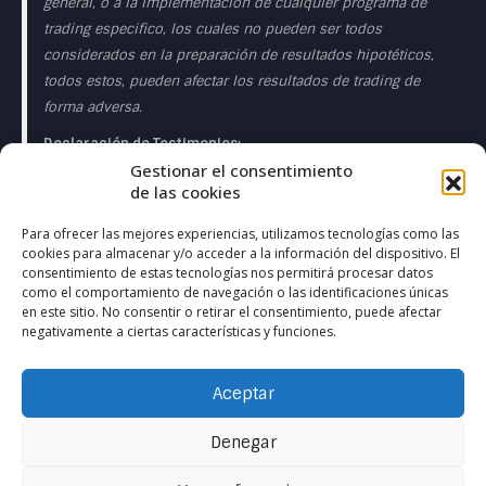
general, o a la implementación de cualquier programa de
trading especifico, los cuales no pueden ser todos
considerados en la preparación de resultados hipotéticos,
todos estos, pueden afectar los resultados de trading de
forma adversa.
Declaración de Testimonios:
Gestionar el consentimiento
Los testimonios que aparecen en esta página web pueden
de las cookies
no ser representativos de otros clientes o clientes y no es
garantía de rendimiento o éxito en el futuro.
Para ofrecer las mejores experiencias, utilizamos tecnologías como las
cookies para almacenar y/o acceder a la información del dispositivo. El
Declaración de la Sala de Operaciones en Directo:
consentimiento de estas tecnologías nos permitirá procesar datos
como el comportamiento de navegación o las identificaciones únicas
Esta presentación sólo tiene fines educativos y las
en este sitio. No consentir o retirar el consentimiento, puede afectar
negativamente a ciertas características y funciones.
opiniones expresadas son las del presentador del
presentador. Todas las operaciones presentadas deben
considerarse hipotéticas y no debe esperarse que se
Aceptar
reproduzcan en una cuenta real. en una cuenta real.
Denegar