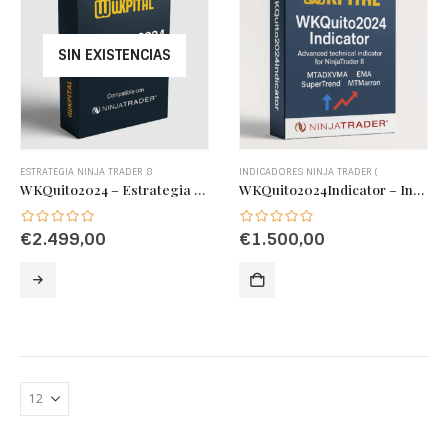
SIN EXISTENCIAS
ESTRATEGIA NINJA TRADER 8
INDICADORES NINJA TRADER (
WKQuito2024 – Estrategia de Trading Avanzada con Gestión Dinámica de Riesgo y Entradas Inteligentes
WKQuito2024Indicator – Indicador Técnico Avanzado para NinjaTrader 8 basado en MTADXVMA, EMA, SuperTrend y MTMarron
€
2.499,00
€
1.500,00