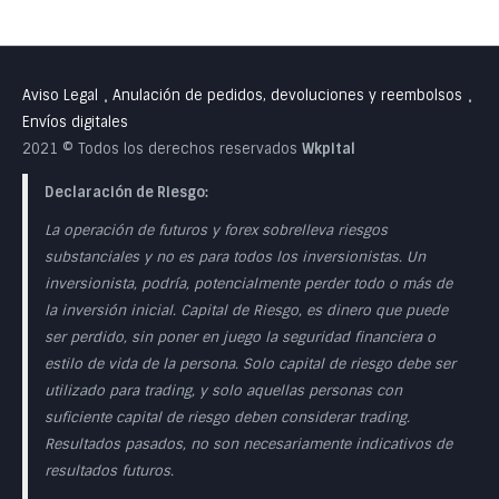
Aviso Legal
Anulación de pedidos, devoluciones y reembolsos
•
•
Envíos digitales
2021 © Todos los derechos reservados
Wkpital
Declaración de Riesgo:
La operación de futuros y forex sobrelleva riesgos
substanciales y no es para todos los inversionistas. Un
inversionista, podría, potencialmente perder todo o más de
la inversión inicial. Capital de Riesgo, es dinero que puede
ser perdido, sin poner en juego la seguridad financiera o
estilo de vida de la persona. Solo capital de riesgo debe ser
utilizado para trading, y solo aquellas personas con
suficiente capital de riesgo deben considerar trading.
Resultados pasados, no son necesariamente indicativos de
resultados futuros.