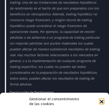
trading. Una de las limitaciones de resultados hipotéticos
de rendimiento es el hecho de que son preparados con los
beneficios en retrospectiva. Además, trading hipotético no
involucra riesgo financiero, y ningún record de trading
hipotético puede considerar el riesgo financiero de
operaciones reales. Por ejemplo, la capacidad de resistir
pérdidas o de adherirse a un programa de trading particular
sin importar pérdidas son puntos materiales los cuales
pueden afectar de manera substancial resultados de trading
real. Hay muchos factores relacionados a los mercados en
general, o a la implementación de cualquier programa de
trading especifico, los cuales no pueden ser todos
considerados en la preparación de resultados hipotéticos,
todos estos, pueden afectar los resultados de trading de
forma adversa.
Declaración de Testimonios:
Gestionar el consentimiento
Los testimonios que aparecen en esta página web pueden
de las cookies
no ser representativos de otros clientes o clientes y no es