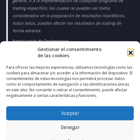
general, o a la implementación de cualquier programa de
trading especifico, los cuales no pueden ser todos
considerados en la preparación de resultados hipotéticos,
todos estos, pueden afectar los resultados de trading de
forma adversa.
Declaración de Testimonios:
Gestionar el consentimiento
Los testimonios que aparecen en esta página web pueden
de las cookies
no ser representativos de otros clientes o clientes y no es
garantía de rendimiento o éxito en el futuro.
Para ofrecer las mejores experiencias, utilizamos tecnologías como las
cookies para almacenar y/o acceder a la información del dispositivo. El
Declaración de la Sala de Operaciones en Directo:
consentimiento de estas tecnologías nos permitirá procesar datos
como el comportamiento de navegación o las identificaciones únicas
Esta presentación sólo tiene fines educativos y las
en este sitio. No consentir o retirar el consentimiento, puede afectar
negativamente a ciertas características y funciones.
opiniones expresadas son las del presentador del
presentador. Todas las operaciones presentadas deben
considerarse hipotéticas y no debe esperarse que se
Aceptar
reproduzcan en una cuenta real. en una cuenta real.
Denegar