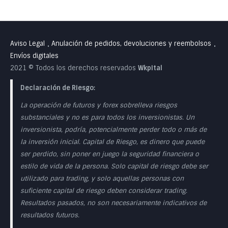
Aviso Legal
Anulación de pedidos, devoluciones y reembolsos
•
•
Envíos digitales
2021 © Todos los derechos reservados
Wkpital
Declaración de Riesgo:
La operación de futuros y forex sobrelleva riesgos
substanciales y no es para todos los inversionistas. Un
inversionista, podría, potencialmente perder todo o más de
la inversión inicial. Capital de Riesgo, es dinero que puede
ser perdido, sin poner en juego la seguridad financiera o
estilo de vida de la persona. Solo capital de riesgo debe ser
utilizado para trading, y solo aquellas personas con
suficiente capital de riesgo deben considerar trading.
Resultados pasados, no son necesariamente indicativos de
resultados futuros.