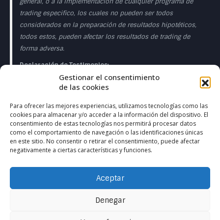
general, o a la implementación de cualquier programa de
trading especifico, los cuales no pueden ser todos
considerados en la preparación de resultados hipotéticos,
todos estos, pueden afectar los resultados de trading de
forma adversa.
Declaración de Testimonios:
Gestionar el consentimiento
Los testimonios que aparecen en esta página web pueden
de las cookies
no ser representativos de otros clientes o clientes y no es
garantía de rendimiento o éxito en el futuro.
Para ofrecer las mejores experiencias, utilizamos tecnologías como las
cookies para almacenar y/o acceder a la información del dispositivo. El
Declaración de la Sala de Operaciones en Directo:
consentimiento de estas tecnologías nos permitirá procesar datos
como el comportamiento de navegación o las identificaciones únicas
Esta presentación sólo tiene fines educativos y las
en este sitio. No consentir o retirar el consentimiento, puede afectar
negativamente a ciertas características y funciones.
opiniones expresadas son las del presentador del
presentador. Todas las operaciones presentadas deben
considerarse hipotéticas y no debe esperarse que se
Aceptar
reproduzcan en una cuenta real. en una cuenta real.
Denegar