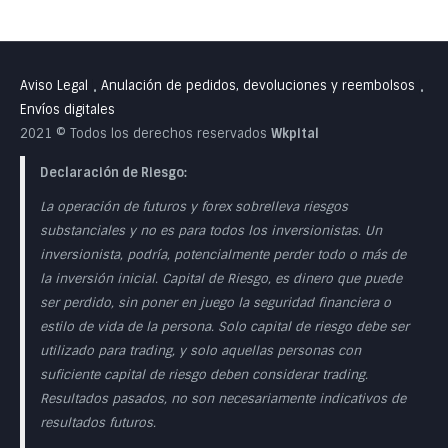
Aviso Legal
Anulación de pedidos, devoluciones y reembolsos
•
•
Envíos digitales
2021 © Todos los derechos reservados
Wkpital
Declaración de Riesgo:
La operación de futuros y forex sobrelleva riesgos
substanciales y no es para todos los inversionistas. Un
inversionista, podría, potencialmente perder todo o más de
la inversión inicial. Capital de Riesgo, es dinero que puede
ser perdido, sin poner en juego la seguridad financiera o
estilo de vida de la persona. Solo capital de riesgo debe ser
utilizado para trading, y solo aquellas personas con
suficiente capital de riesgo deben considerar trading.
Resultados pasados, no son necesariamente indicativos de
resultados futuros.