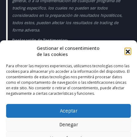
general, o a la implementación de cualquier programa de
trading especifico, los cuales no pueden ser todos
considerados en la preparación de resultados hipotéticos,
todos estos, pueden afectar los resultados de trading de
forma adversa.
Declaración de Testimonios:
Gestionar el consentimiento
Los testimonios que aparecen en esta página web pueden
de las cookies
no ser representativos de otros clientes o clientes y no es
garantía de rendimiento o éxito en el futuro.
Para ofrecer las mejores experiencias, utilizamos tecnologías como las
cookies para almacenar y/o acceder a la información del dispositivo. El
Declaración de la Sala de Operaciones en Directo:
consentimiento de estas tecnologías nos permitirá procesar datos
como el comportamiento de navegación o las identificaciones únicas
Esta presentación sólo tiene fines educativos y las
en este sitio. No consentir o retirar el consentimiento, puede afectar
negativamente a ciertas características y funciones.
opiniones expresadas son las del presentador del
presentador. Todas las operaciones presentadas deben
considerarse hipotéticas y no debe esperarse que se
Aceptar
reproduzcan en una cuenta real. en una cuenta real.
Denegar