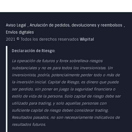
Aviso Legal
Anulación de pedidos, devoluciones y reembolsos
•
•
Envíos digitales
2021 © Todos los derechos reservados
Wkpital
Declaración de Riesgo:
La operación de futuros y forex sobrelleva riesgos
substanciales y no es para todos los inversionistas. Un
inversionista, podría, potencialmente perder todo o más de
la inversión inicial. Capital de Riesgo, es dinero que puede
ser perdido, sin poner en juego la seguridad financiera o
estilo de vida de la persona. Solo capital de riesgo debe ser
utilizado para trading, y solo aquellas personas con
suficiente capital de riesgo deben considerar trading.
Resultados pasados, no son necesariamente indicativos de
resultados futuros.