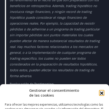
de rendimiento es el hecho de que son preparados con los
beneficios en retrospectiva. Además, trading hipotético no
involucra riesgo financiero, y ningún record de trading
hipotético puede considerar el riesgo financiero de
operaciones reales. Por ejemplo, la capacidad de resistir
pérdidas o de adherirse a un programa de trading particular
sin importar pérdidas son puntos materiales los cuales
pueden afectar de manera substancial resultados de trading
real. Hay muchos factores relacionados a los mercados en
general, o a la implementación de cualquier programa de
trading especifico, los cuales no pueden ser todos
considerados en la preparación de resultados hipotéticos,
todos estos, pueden afectar los resultados de trading de
forma adversa.
Declaración de Testimonios:
Gestionar el consentimiento
Los testimonios que aparecen en esta página web pueden
de las cookies
no ser representativos de otros clientes o clientes y no es
garantía de rendimiento o éxito en el futuro.
Para ofrecer las mejores experiencias, utilizamos tecnologías como las
cookies para almacenar y/o acceder a la información del dispositivo. El