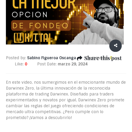
Share this post
Posted by:
Sabino Figueroa Oscanga
Comments:
0
Like:
0
Post Date:
marzo 29, 2024
En este video, nos sumergimos en el emocionante mundo de
Darwinex Zero, la última innovación de la reconocida
plataforma de trading Darwinex. Diseñado para traders
experimentados y novatos por igual, Darwinex Zero promete
cambiar las reglas del juego ofreciendo condiciones de
mercado ultra competitivas. ¿Pero cumple con lo
prometido? ¡Vamos a descubrirlo!