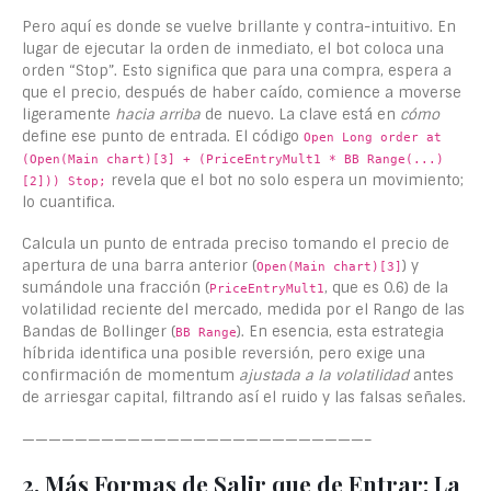
Pero aquí es donde se vuelve brillante y contra-intuitivo. En
lugar de ejecutar la orden de inmediato, el bot coloca una
orden “Stop”. Esto significa que para una compra, espera a
que el precio, después de haber caído, comience a moverse
ligeramente
hacia arriba
de nuevo. La clave está en
cómo
define ese punto de entrada. El código
Open Long order at
(Open(Main chart)[3] + (PriceEntryMult1 * BB Range(...)
revela que el bot no solo espera un movimiento;
[2])) Stop;
lo cuantifica.
Calcula un punto de entrada preciso tomando el precio de
apertura de una barra anterior (
) y
Open(Main chart)[3]
sumándole una fracción (
, que es 0.6) de la
PriceEntryMult1
volatilidad reciente del mercado, medida por el Rango de las
Bandas de Bollinger (
). En esencia, esta estrategia
BB Range
híbrida identifica una posible reversión, pero exige una
confirmación de momentum
ajustada a la volatilidad
antes
de arriesgar capital, filtrando así el ruido y las falsas señales.
——————————————————————————–
2. Más Formas de Salir que de Entrar: La