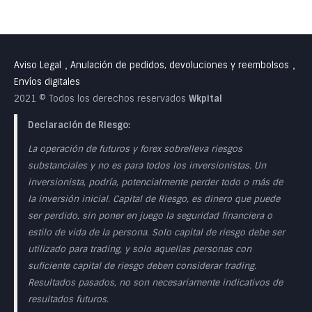
Aviso Legal
Anulación de pedidos, devoluciones y reembolsos
•
•
Envíos digitales
2021 © Todos los derechos reservados
Wkpital
Declaración de Riesgo:
La operación de futuros y forex sobrelleva riesgos
substanciales y no es para todos los inversionistas. Un
inversionista, podría, potencialmente perder todo o más de
la inversión inicial. Capital de Riesgo, es dinero que puede
ser perdido, sin poner en juego la seguridad financiera o
estilo de vida de la persona. Solo capital de riesgo debe ser
utilizado para trading, y solo aquellas personas con
suficiente capital de riesgo deben considerar trading.
Resultados pasados, no son necesariamente indicativos de
resultados futuros.