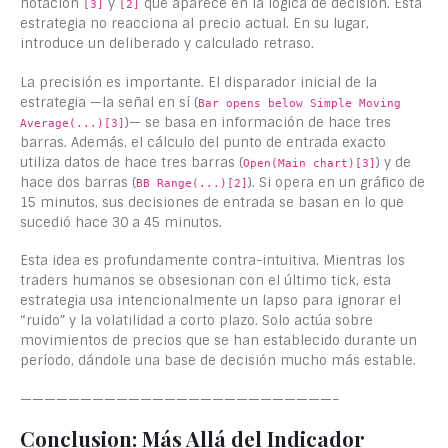
notación
y
que aparece en la lógica de decisión. Esta
[3]
[2]
estrategia no reacciona al precio actual. En su lugar,
introduce un deliberado y calculado retraso.
La precisión es importante. El disparador inicial de la
estrategia —la señal en sí (
Bar opens below Simple Moving
)— se basa en información de hace tres
Average(...)[3]
barras. Además, el cálculo del punto de entrada exacto
utiliza datos de hace tres barras (
) y de
Open(Main chart)[3]
hace dos barras (
). Si opera en un gráfico de
BB Range(...)[2]
15 minutos, sus decisiones de entrada se basan en lo que
sucedió hace 30 a 45 minutos.
Esta idea es profundamente contra-intuitiva. Mientras los
traders humanos se obsesionan con el último tick, esta
estrategia usa intencionalmente un lapso para ignorar el
“ruido” y la volatilidad a corto plazo. Solo actúa sobre
movimientos de precios que se han establecido durante un
período, dándole una base de decisión mucho más estable.
——————————————————————————–
Conclusion: Más Allá del Indicador