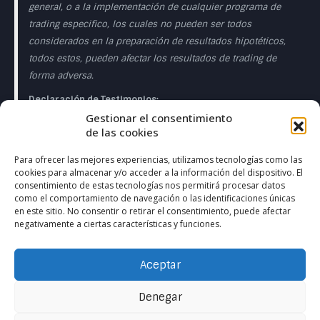
general, o a la implementación de cualquier programa de
trading especifico, los cuales no pueden ser todos
considerados en la preparación de resultados hipotéticos,
todos estos, pueden afectar los resultados de trading de
forma adversa.
Declaración de Testimonios:
Gestionar el consentimiento
Los testimonios que aparecen en esta página web pueden
de las cookies
no ser representativos de otros clientes o clientes y no es
garantía de rendimiento o éxito en el futuro.
Para ofrecer las mejores experiencias, utilizamos tecnologías como las
cookies para almacenar y/o acceder a la información del dispositivo. El
Declaración de la Sala de Operaciones en Directo:
consentimiento de estas tecnologías nos permitirá procesar datos
como el comportamiento de navegación o las identificaciones únicas
Esta presentación sólo tiene fines educativos y las
en este sitio. No consentir o retirar el consentimiento, puede afectar
negativamente a ciertas características y funciones.
opiniones expresadas son las del presentador del
presentador. Todas las operaciones presentadas deben
considerarse hipotéticas y no debe esperarse que se
Aceptar
reproduzcan en una cuenta real. en una cuenta real.
Denegar