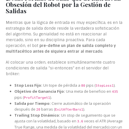
Obsesión del Robot por la Gestión de
Salidas
Mientras que la lógica de entrada es muy específica, es en la
estrategia de salida donde reside la verdadera sofisticación
del algoritmo. Su genialidad no está en reaccionar al
mercado, sino en su disciplina proactiva. Para cada
operación, el bot
pre-define un plan de salida completo y
multifacético antes de siquiera entrar al mercado
.
Al colocar una orden, establece simultáneamente cuatro
condiciones de salida “si-entonces” en el servidor del
bróker:
Stop Loss Fijo:
Un tope de pérdida a
pips (
).
80
StopLoss1
Objetivo de Ganancia Fijo:
Una meta de beneficio en
435
pips (
).
ProfitTarget1
Salida por Tiempo:
Cierre automático de la operación
después de
barras (
).
20
ExitAfterBars1
Trailing Stop Dinámico:
Un stop de seguimiento que se
ajusta con la volatilidad, basado en
veces el ATR (Average
3.6
True Range, una medida de la volatilidad del mercado) con un