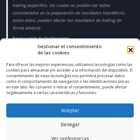
trading especifico, los cuales no pueden ser todos
considerados en la preparación de resultados hipotéticos,
todos estos, pueden afectar los resultados de trading de
forma adversa.
Declaración de Testimonios:
Gestionar el consentimiento
Los testimonios que aparecen en esta página web pueden
de las cookies
no ser representativos de otros clientes o clientes y no es
garantía de rendimiento o éxito en el futuro.
Para ofrecer las mejores experiencias, utilizamos tecnologías como las
cookies para almacenar y/o acceder a la información del dispositivo. El
Declaración de la Sala de Operaciones en Directo:
consentimiento de estas tecnologías nos permitirá procesar datos
como el comportamiento de navegación o las identificaciones únicas
Esta presentación sólo tiene fines educativos y las
en este sitio. No consentir o retirar el consentimiento, puede afectar
negativamente a ciertas características y funciones.
opiniones expresadas son las del presentador del
presentador. Todas las operaciones presentadas deben
considerarse hipotéticas y no debe esperarse que se
Aceptar
reproduzcan en una cuenta real. en una cuenta real.
Denegar
Ver preferencias