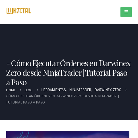
Cómo Ejecutar Órdenes en Darwinex
Zero desde NinjaTrader | Tutorial Paso
a Paso
,
,
HOME
BLOG
HERRAMIENTAS
NINJATRADER
DARWINEX ZERO
CÓMO EJECUTAR ÓRDENES EN DARWINEX ZERO DESDE NINJATRADER |
TUTORIAL PASO A PASO