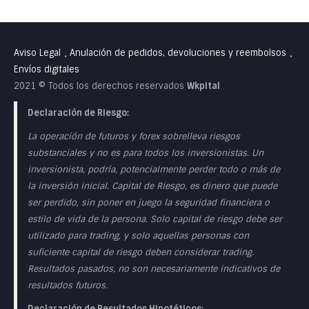
Aviso Legal
Anulación de pedidos, devoluciones y reembolsos
•
•
Envíos digitales
2021 © Todos los derechos reservados
Wkpital
Declaración de Riesgo:
La operación de futuros y forex sobrelleva riesgos
substanciales y no es para todos los inversionistas. Un
inversionista, podría, potencialmente perder todo o más de
la inversión inicial. Capital de Riesgo, es dinero que puede
ser perdido, sin poner en juego la seguridad financiera o
estilo de vida de la persona. Solo capital de riesgo debe ser
utilizado para trading, y solo aquellas personas con
suficiente capital de riesgo deben considerar trading.
Resultados pasados, no son necesariamente indicativos de
resultados futuros.
Declaración de Resultados Hipotéticos: