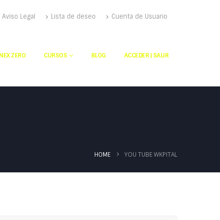
Aviso Legal
Lista de deseo
Cuenta de Usuario
NEX ZERO
CURSOS
BLOG
ACCEDER | SALIR
YOU TUBE WKPITAL
HOME