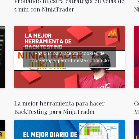
Probando nuestra estrategia en velas de
E
5 min con NinjaTrader
N
Haz clic para aceptar cookies de
marketing y permitir este contenido
La mejor herramienta para hacer
C
BackTesting para NinjaTrader
M