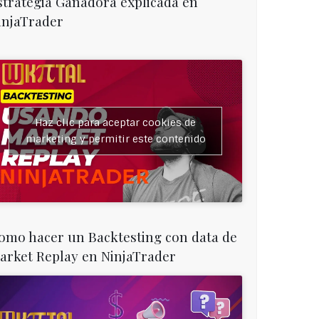
strategia Ganadora explicada en
injaTrader
Haz clic para aceptar cookies de
marketing y permitir este contenido
omo hacer un Backtesting con data de
arket Replay en NinjaTrader