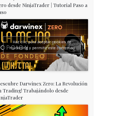
ero desde NinjaTrader | Tutorial Paso a
aso
Haz clic para aceptar cookies de
marketing y permitir este contenido
Descubre Darwinex Zero: La Revolución
n Trading! Trabajándolo desde
injaTrader