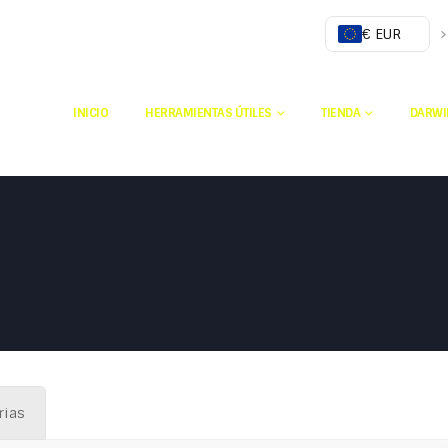
€ EUR
INICIO
HERRAMIENTAS ÚTILES
TIENDA
DARWI
rias