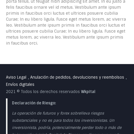
porta tellus, ut feugiat nibh adipiscing sit amet. In eu justo a
felis faucibus ornare vel id metus. Vestibulum ante ipsum
primis in faucibus orci luctus et ultrices posuere cubilia
Curae; In eu libero ligula. Fusce eget metus lorem, ac viverra
leo. Vestibulum ante ipsum primis in faucibus orci luctus et
ultrices posuere cubilia Curae; In eu libero ligula. Fusce eget
metus lorem, ac viverra leo. Vestibulum ante ipsum primis
in faucibus orci.
Aviso Legal
Anulación de pedidos, devoluciones y reembolsos
•
•
Envíos digitales
2021 © Todos los derechos reservados
Wkpital
Declaración de Riesgo:
La operación de futuros y forex sobrelleva riesgos
substanciales y no es para todos los inversionistas. Un
inversionista, podría, potencialmente perder todo o más de