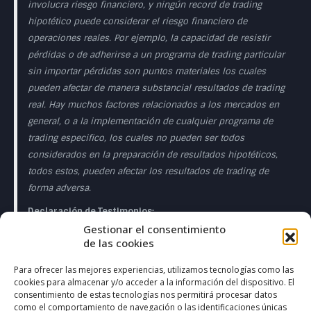
involucra riesgo financiero, y ningún record de trading
hipotético puede considerar el riesgo financiero de
operaciones reales. Por ejemplo, la capacidad de resistir
pérdidas o de adherirse a un programa de trading particular
sin importar pérdidas son puntos materiales los cuales
pueden afectar de manera substancial resultados de trading
real. Hay muchos factores relacionados a los mercados en
general, o a la implementación de cualquier programa de
trading especifico, los cuales no pueden ser todos
considerados en la preparación de resultados hipotéticos,
todos estos, pueden afectar los resultados de trading de
forma adversa.
Declaración de Testimonios:
Gestionar el consentimiento
Los testimonios que aparecen en esta página web pueden
de las cookies
no ser representativos de otros clientes o clientes y no es
garantía de rendimiento o éxito en el futuro.
Para ofrecer las mejores experiencias, utilizamos tecnologías como las
cookies para almacenar y/o acceder a la información del dispositivo. El
Declaración de la Sala de Operaciones en Directo:
consentimiento de estas tecnologías nos permitirá procesar datos
como el comportamiento de navegación o las identificaciones únicas