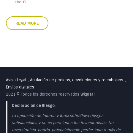
Like:
0
READ MORE
Aviso Legal
Anulación de pedidos, devoluciones y reembolsos
•
•
Envíos digitales
2021 © Todos los derechos reservados
Wkpital
Declaración de Riesgo:
La operación de futuros y forex sobrelleva riesgos
substanciales y no es para todos los inversionistas. Un
inversionista, podría, potencialmente perder todo o más de