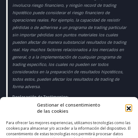
involucra riesgo financiero, y ningún record de trading
hipotético puede considerar el riesgo financiero de
operaciones reales. Por ejemplo, la capacidad de resistir
pérdidas o de adherirse a un programa de trading particular
sin importar pérdidas son puntos materiales los cuales
pueden afectar de manera substancial resultados de trading
real. Hay muchos factores relacionados a los mercados en
general, o a la implementación de cualquier programa de
trading especifico, los cuales no pueden ser todos
considerados en la preparación de resultados hipotéticos,
todos estos, pueden afectar los resultados de trading de
forma adversa.
Declaración de Testimonios:
Gestionar el consentimiento
Los testimonios que aparecen en esta página web pueden
de las cookies
no ser representativos de otros clientes o clientes y no es
garantía de rendimiento o éxito en el futuro.
Para ofrecer las mejores experiencias, utilizamos tecnologías como las
cookies para almacenar y/o acceder a la información del dispositivo. El
Declaración de la Sala de Operaciones en Directo:
consentimiento de estas tecnologías nos permitirá procesar datos