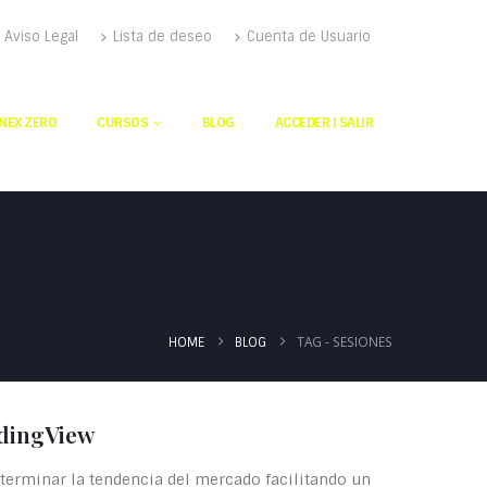
Aviso Legal
Lista de deseo
Cuenta de Usuario
NEX ZERO
CURSOS
BLOG
ACCEDER | SALIR
TAG -
SESIONES
HOME
BLOG
idingView
terminar la tendencia del mercado facilitando un