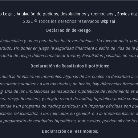
o Legal
Anulación de pedidos, devoluciones y reembolsos
Envíos digi
•
•
2021 © Todos los derechos reservados
Wkpital
Declaración de Riesgo:
ubstanciales y no es para todos los inversionistas. Un inversionista, po
erdido, sin poner en juego la seguridad financiera o estilo de vida de la 
 capital de riesgo deben considerar trading. Resultados pasados, no son
Declaración de Resultados Hipotéticos:
muchas limitaciones inherentes, algunas de las cuales se describen a c
esultados similares a los mostrados; de hecho, hay diferencias frecuente
g. Una de las limitaciones de resultados hipotéticos de rendimiento es
cra riesgo financiero, y ningún record de trading hipotético puede consid
herirse a un programa de trading particular sin importar pérdidas son p
actores relacionados a los mercados en general, o a la implementación d
 preparación de resultados hipotéticos, todos estos, pueden afectar los
Declaración de Testimonios: