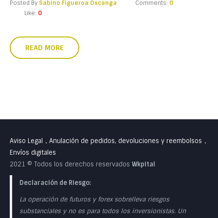
Posted By
Sabino Figueroa Oscanga
Comments:
0
Like:
0
READ MORE
Aviso Legal
Anulación de pedidos, devoluciones y reembolsos
•
•
Envíos digitales
2021 © Todos los derechos reservados
Wkpital
Declaración de Riesgo:
La operación de futuros y forex sobrelleva riesgos
substanciales y no es para todos los inversionistas. Un