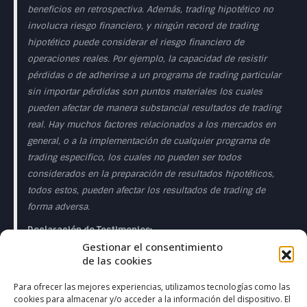
beneficios en retrospectiva. Además, trading hipotético no
involucra riesgo financiero, y ningún record de trading
hipotético puede considerar el riesgo financiero de
operaciones reales. Por ejemplo, la capacidad de resistir
pérdidas o de adherirse a un programa de trading particular
sin importar pérdidas son puntos materiales los cuales
pueden afectar de manera substancial resultados de trading
real. Hay muchos factores relacionados a los mercados en
general, o a la implementación de cualquier programa de
trading especifico, los cuales no pueden ser todos
considerados en la preparación de resultados hipotéticos,
todos estos, pueden afectar los resultados de trading de
forma adversa.
Declaración de Testimonios:
Gestionar el consentimiento
Los testimonios que aparecen en esta página web pueden
de las cookies
no ser representativos de otros clientes o clientes y no es
garantía de rendimiento o éxito en el futuro.
Para ofrecer las mejores experiencias, utilizamos tecnologías como las
cookies para almacenar y/o acceder a la información del dispositivo. El