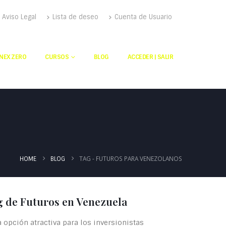
Aviso Legal
Lista de deseo
Cuenta de Usuario
NEX ZERO
CURSOS
BLOG
ACCEDER | SALIR
TAG -
FUTUROS PARA VENEZOLANOS
HOME
BLOG
g de Futuros en Venezuela
a opción atractiva para los inversionistas