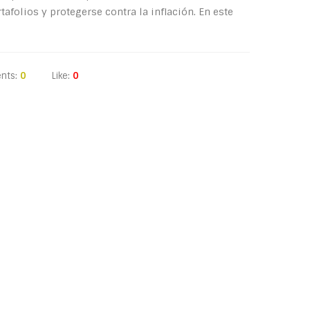
afolios y protegerse contra la inflación. En este
nts:
0
Like:
0