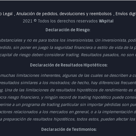
o Legal
Anulación de pedidos, devoluciones y reembolsos
Envíos digi
•
•
2021 © Todos los derechos reservados
Wkpital
Declaración de Riesgo:
ubstanciales y no es para todos los inversionistas. Un inversionista, po
erdido, sin poner en juego la seguridad financiera o estilo de vida de la 
 capital de riesgo deben considerar trading. Resultados pasados, no son
Declaración de Resultados Hipotéticos:
muchas limitaciones inherentes, algunas de las cuales se describen a c
esultados similares a los mostrados; de hecho, hay diferencias frecuente
g. Una de las limitaciones de resultados hipotéticos de rendimiento es
cra riesgo financiero, y ningún record de trading hipotético puede consid
herirse a un programa de trading particular sin importar pérdidas son p
actores relacionados a los mercados en general, o a la implementación d
 preparación de resultados hipotéticos, todos estos, pueden afectar los
Declaración de Testimonios: