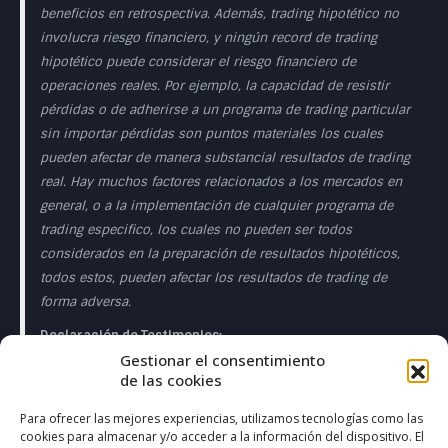
beneficios en retrospectiva. Además, trading hipotético no
involucra riesgo financiero, y ningún record de trading
hipotético puede considerar el riesgo financiero de
operaciones reales. Por ejemplo, la capacidad de resistir
pérdidas o de adherirse a un programa de trading particular
sin importar pérdidas son puntos materiales los cuales
pueden afectar de manera substancial resultados de trading
real. Hay muchos factores relacionados a los mercados en
general, o a la implementación de cualquier programa de
trading especifico, los cuales no pueden ser todos
considerados en la preparación de resultados hipotéticos,
todos estos, pueden afectar los resultados de trading de
forma adversa.
Declaración de Testimonios:
Gestionar el consentimiento
Los testimonios que aparecen en esta página web pueden
de las cookies
no ser representativos de otros clientes o clientes y no es
garantía de rendimiento o éxito en el futuro.
Para ofrecer las mejores experiencias, utilizamos tecnologías como las
cookies para almacenar y/o acceder a la información del dispositivo. El