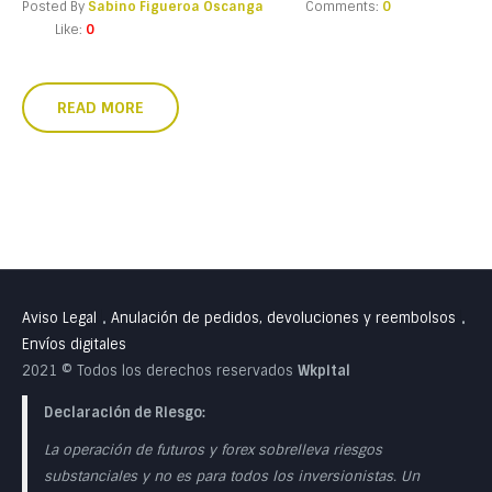
Posted By
Sabino Figueroa Oscanga
Comments:
0
Like:
0
READ MORE
Aviso Legal
Anulación de pedidos, devoluciones y reembolsos
•
•
Envíos digitales
2021 © Todos los derechos reservados
Wkpital
Declaración de Riesgo:
La operación de futuros y forex sobrelleva riesgos
substanciales y no es para todos los inversionistas. Un