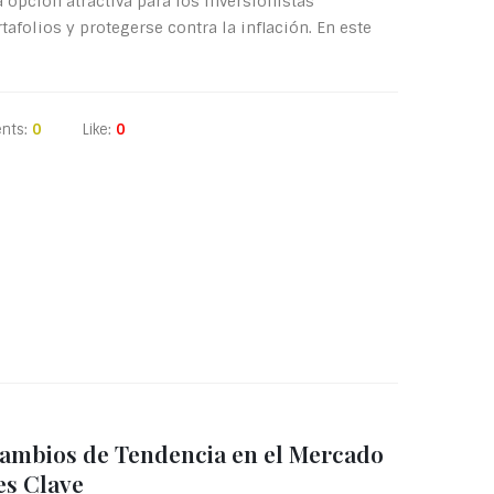
a opción atractiva para los inversionistas
afolios y protegerse contra la inflación. En este
nts:
0
Like:
0
ambios de Tendencia en el Mercado
es Clave