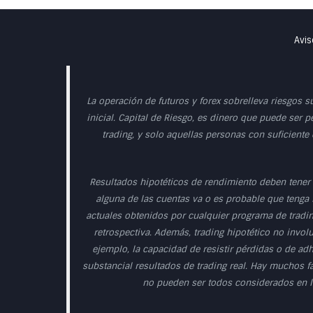
Avis
La operación de futuros y forex sobrelleva riesgos s
inicial. Capital de Riesgo, es dinero que puede ser p
trading, y solo aquellas personas con suficiente
Resultados hipotéticos de rendimiento deben tener 
alguna de las cuentas va o es probable que tenga r
actuales obtenidos por cualquier programa de tradin
retrospectiva. Además, trading hipotético no involu
ejemplo, la capacidad de resistir pérdidas o de ad
substancial resultados de trading real. Hay muchos f
no pueden ser todos considerados en la