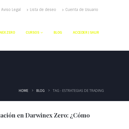
Aviso Legal
Lista de deseo
Cuenta de Usuario
NEX ZERO
CURSOS
BLOG
ACCEDER | SALIR
TAG -
ESTRATEGIAS DE TRADING
HOME
BLOG
elación en Darwinex Zero: ¿Cómo