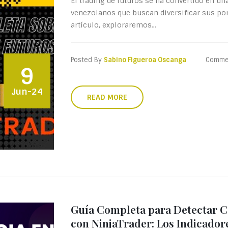
El trading de futuros se ha convertido en un
venezolanos que buscan diversificar sus port
artículo, exploraremos...
Posted By
Sabino Figueroa Oscanga
Comme
9
Jun-24
READ MORE
Guía Completa para Detectar C
con NinjaTrader: Los Indicador