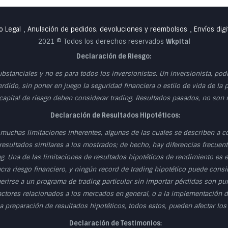
o Legal
Anulación de pedidos, devoluciones y reembolsos
Envíos digi
•
•
2021 © Todos los derechos reservados
Wkpital
Declaración de Riesgo:
ubstanciales y no es para todos los inversionistas. Un inversionista, po
erdido, sin poner en juego la seguridad financiera o estilo de vida de la 
 capital de riesgo deben considerar trading. Resultados pasados, no son
Declaración de Resultados Hipotéticos:
muchas limitaciones inherentes, algunas de las cuales se describen a c
esultados similares a los mostrados; de hecho, hay diferencias frecuente
g. Una de las limitaciones de resultados hipotéticos de rendimiento es
cra riesgo financiero, y ningún record de trading hipotético puede consid
herirse a un programa de trading particular sin importar pérdidas son p
actores relacionados a los mercados en general, o a la implementación d
 preparación de resultados hipotéticos, todos estos, pueden afectar los
Declaración de Testimonios: