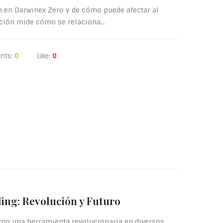
n en Darwinex Zero y de cómo puede afectar al
ación mide cómo se relaciona...
nts:
0
Like:
0
ading: Revolución y Futuro
como una herramienta revolucionaria en diversos