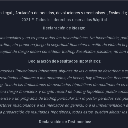
o Legal
Anulación de pedidos, devoluciones y reembolsos
Envíos digi
•
•
2021 © Todos los derechos reservados
Wkpital
Declaración de Riesgo:
ubstanciales y no es para todos los inversionistas. Un inversionista, po
erdido, sin poner en juego la seguridad financiera o estilo de vida de la 
 capital de riesgo deben considerar trading. Resultados pasados, no son
Declaración de Resultados Hipotéticos:
muchas limitaciones inherentes, algunas de las cuales se describen a c
esultados similares a los mostrados; de hecho, hay diferencias frecuente
g. Una de las limitaciones de resultados hipotéticos de rendimiento es
cra riesgo financiero, y ningún record de trading hipotético puede consid
herirse a un programa de trading particular sin importar pérdidas son p
actores relacionados a los mercados en general, o a la implementación d
 preparación de resultados hipotéticos, todos estos, pueden afectar los
Declaración de Testimonios: