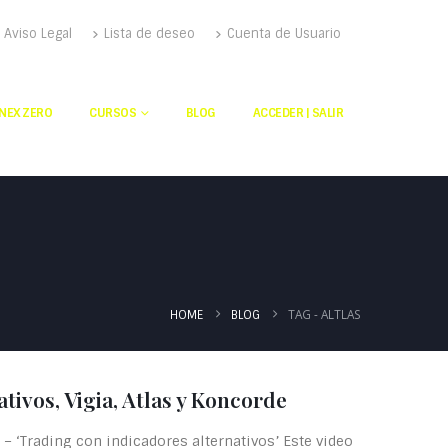
Aviso Legal
Lista de deseo
Cuenta de Usuario
NEX ZERO
CURSOS
BLOG
ACCEDER | SALIR
TAG -
ALTLAS
HOME
BLOG
tivos, Vigia, Atlas y Koncorde
– ‘Trading con indicadores alternativos’ Este video