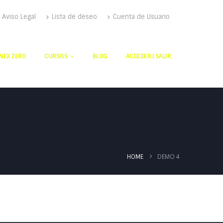
Aviso Legal
Lista de deseo
Cuenta de Usuario
NEX ZERO
CURSOS
BLOG
ACCEDER | SALIR
DEMO 4
HOME