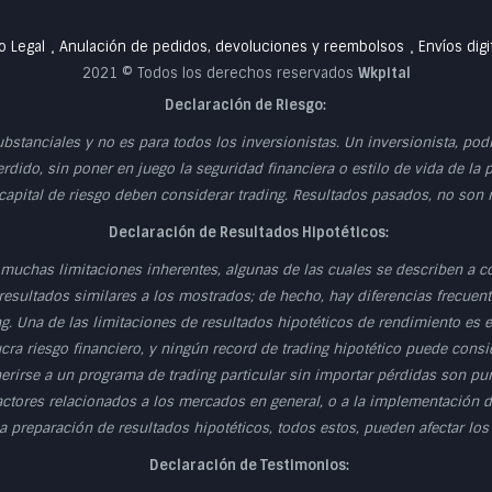
o Legal
Anulación de pedidos, devoluciones y reembolsos
Envíos digi
•
•
2021 © Todos los derechos reservados
Wkpital
Declaración de Riesgo:
ubstanciales y no es para todos los inversionistas. Un inversionista, po
erdido, sin poner en juego la seguridad financiera o estilo de vida de la 
 capital de riesgo deben considerar trading. Resultados pasados, no son
Declaración de Resultados Hipotéticos:
muchas limitaciones inherentes, algunas de las cuales se describen a c
esultados similares a los mostrados; de hecho, hay diferencias frecuente
g. Una de las limitaciones de resultados hipotéticos de rendimiento es
cra riesgo financiero, y ningún record de trading hipotético puede consid
herirse a un programa de trading particular sin importar pérdidas son p
actores relacionados a los mercados en general, o a la implementación d
 preparación de resultados hipotéticos, todos estos, pueden afectar los
Declaración de Testimonios: