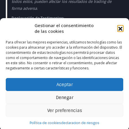
todos estos, pueden afectar los resultados de trading de
forma adversa.
Declaración de Testimonios:
Gestionar el consentimiento
Los testimonios que aparecen en esta página web pueden
de las cookies
no ser representativos de otros clientes o clientes y no es
garantía de rendimiento o éxito en el futuro.
Para ofrecer las mejores experiencias, utilizamos tecnologías como las
cookies para almacenar y/o acceder a la información del dispositivo. El
Declaración de la Sala de Operaciones en Directo:
consentimiento de estas tecnologías nos permitirá procesar datos
como el comportamiento de navegación o las identificaciones únicas
Esta presentación sólo tiene fines educativos y las
en este sitio. No consentir o retirar el consentimiento, puede afectar
negativamente a ciertas características y funciones.
opiniones expresadas son las del presentador del
presentador. Todas las operaciones presentadas deben
considerarse hipotéticas y no debe esperarse que se
Aceptar
reproduzcan en una cuenta real. en una cuenta real.
Denegar
Ver preferencias
Contactanos
Política de cookies
declaracion de riesgos
Open ch