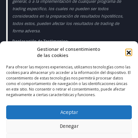
general, o a la implementación de cualquier programa de
trading especifico, los cuales no pueden ser todos
considerados en la preparación de resultados hipotéticos,
todos estos, pueden afectar los resultados de trading de
forma adversa.
Declaración de Testimonios:
Gestionar el consentimiento
Los testimonios que aparecen en esta página web pueden
de las cookies
no ser representativos de otros clientes o clientes y no es
garantía de rendimiento o éxito en el futuro.
Para ofrecer las mejores experiencias, utilizamos tecnologías como las
cookies para almacenar y/o acceder a la información del dispositivo. El
Declaración de la Sala de Operaciones en Directo:
consentimiento de estas tecnologías nos permitirá procesar datos
como el comportamiento de navegación o las identificaciones únicas
Esta presentación sólo tiene fines educativos y las
en este sitio. No consentir o retirar el consentimiento, puede afectar
negativamente a ciertas características y funciones.
opiniones expresadas son las del presentador del
presentador. Todas las operaciones presentadas deben
considerarse hipotéticas y no debe esperarse que se
Aceptar
reproduzcan en una cuenta real. en una cuenta real.
Denegar