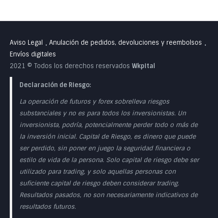
Aviso Legal
Anulación de pedidos, devoluciones y reembolsos
•
•
Envíos digitales
2021 © Todos los derechos reservados
Wkpital
Declaración de Riesgo:
La operación de futuros y forex sobrelleva riesgos
substanciales y no es para todos los inversionistas. Un
inversionista, podría, potencialmente perder todo o más de
la inversión inicial. Capital de Riesgo, es dinero que puede
ser perdido, sin poner en juego la seguridad financiera o
estilo de vida de la persona. Solo capital de riesgo debe ser
utilizado para trading, y solo aquellas personas con
suficiente capital de riesgo deben considerar trading.
Resultados pasados, no son necesariamente indicativos de
resultados futuros.