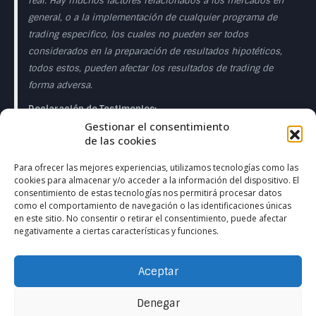
real. Hay muchos factores relacionados a los mercados en
general, o a la implementación de cualquier programa de
trading especifico, los cuales no pueden ser todos
considerados en la preparación de resultados hipotéticos,
todos estos, pueden afectar los resultados de trading de
forma adversa.
Declaración de Testimonios:
Gestionar el consentimiento
Los testimonios que aparecen en esta página web pueden
de las cookies
no ser representativos de otros clientes o clientes y no es
garantía de rendimiento o éxito en el futuro.
Para ofrecer las mejores experiencias, utilizamos tecnologías como las
cookies para almacenar y/o acceder a la información del dispositivo. El
Declaración de la Sala de Operaciones en Directo:
consentimiento de estas tecnologías nos permitirá procesar datos
como el comportamiento de navegación o las identificaciones únicas
Esta presentación sólo tiene fines educativos y las
en este sitio. No consentir o retirar el consentimiento, puede afectar
negativamente a ciertas características y funciones.
opiniones expresadas son las del presentador del
presentador. Todas las operaciones presentadas deben
considerarse hipotéticas y no debe esperarse que se
Aceptar
reproduzcan en una cuenta real. en una cuenta real.
Denegar