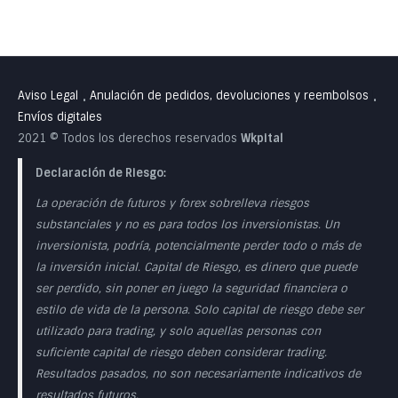
Aviso Legal
Anulación de pedidos, devoluciones y reembolsos
•
•
Envíos digitales
2021 © Todos los derechos reservados
Wkpital
Declaración de Riesgo:
La operación de futuros y forex sobrelleva riesgos
substanciales y no es para todos los inversionistas. Un
inversionista, podría, potencialmente perder todo o más de
la inversión inicial. Capital de Riesgo, es dinero que puede
ser perdido, sin poner en juego la seguridad financiera o
estilo de vida de la persona. Solo capital de riesgo debe ser
utilizado para trading, y solo aquellas personas con
suficiente capital de riesgo deben considerar trading.
Resultados pasados, no son necesariamente indicativos de
resultados futuros.