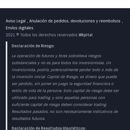
Aviso Legal
Anulación de pedidos, devoluciones y reembolsos
•
•
Envíos digitales
2021 © Todos los derechos reservados
Wkpital
Declaración de Riesgo:
La operación de futuros y forex sobrelleva riesgos
substanciales y no es para todos los inversionistas. Un
inversionista, podría, potencialmente perder todo o más de
la inversión inicial. Capital de Riesgo, es dinero que puede
ser perdido, sin poner en juego la seguridad financiera o
estilo de vida de la persona. Solo capital de riesgo debe ser
utilizado para trading, y solo aquellas personas con
suficiente capital de riesgo deben considerar trading.
Resultados pasados, no son necesariamente indicativos de
resultados futuros.
Declaración de Resultados Hipotéticos: