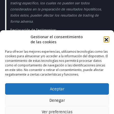
trading especifico, los cuales no pueden ser todos
considerados en la preparación de resultados hipotéticos,
todos estos, pueden afectar los resultados de trading de
forma adversa.
Declaración de Testimonios:
Gestionar el consentimiento
Los testimonios que aparecen en esta página web pueden
de las cookies
no ser representativos de otros clientes o clientes y no es
garantía de rendimiento o éxito en el futuro.
Para ofrecer las mejores experiencias, utilizamos tecnologías como las
cookies para almacenar y/o acceder a la información del dispositivo. El
Declaración de la Sala de Operaciones en Directo:
consentimiento de estas tecnologías nos permitirá procesar datos
como el comportamiento de navegación o las identificaciones únicas
Esta presentación sólo tiene fines educativos y las
en este sitio. No consentir o retirar el consentimiento, puede afectar
negativamente a ciertas características y funciones.
opiniones expresadas son las del presentador del
presentador. Todas las operaciones presentadas deben
considerarse hipotéticas y no debe esperarse que se
Aceptar
reproduzcan en una cuenta real. en una cuenta real.
Denegar
Ver preferencias