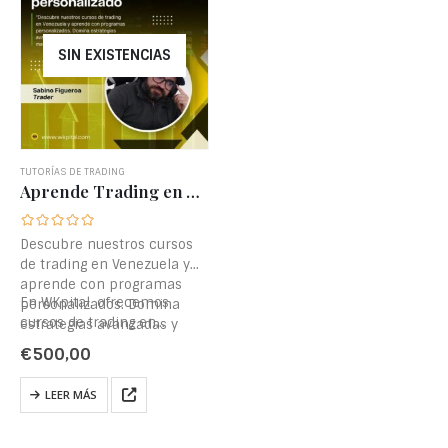
SIN EXISTENCIAS
TUTORÍAS DE TRADING
Aprende Trading en Venezuela: Cursos Profesionales personalizados
Descubre nuestros cursos
de trading en Venezuela y
aprende con programas
En WKpital, ofrecemos
personalizados. Domina
cursos de trading en
estrategias avanzadas y
Venezuela diseñados para
técnicas de inversión de la
€
500,00
adaptarse a…
mano de profesionales.
LEER MÁS