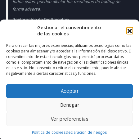
todos estos, pueden afectar los resultados de trading de
forma adversa.
Declaración de Testimonios:
Gestionar el consentimiento
Los testimonios que aparecen en esta página web pueden
de las cookies
no ser representativos de otros clientes o clientes y no es
garantía de rendimiento o éxito en el futuro.
Para ofrecer las mejores experiencias, utilizamos tecnologías como las
cookies para almacenar y/o acceder a la información del dispositivo. El
Declaración de la Sala de Operaciones en Directo:
consentimiento de estas tecnologías nos permitirá procesar datos
como el comportamiento de navegación o las identificaciones únicas
Esta presentación sólo tiene fines educativos y las
en este sitio. No consentir o retirar el consentimiento, puede afectar
negativamente a ciertas características y funciones.
opiniones expresadas son las del presentador del
presentador. Todas las operaciones presentadas deben
considerarse hipotéticas y no debe esperarse que se
Aceptar
reproduzcan en una cuenta real. en una cuenta real.
Denegar
Ver preferencias
Contactanos
Política de cookies
declaracion de riesgos
Open ch