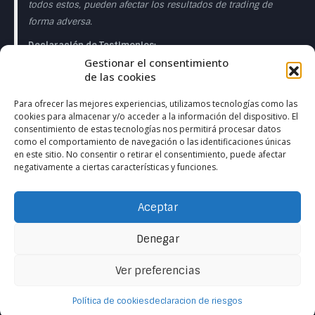
todos estos, pueden afectar los resultados de trading de
forma adversa.
Declaración de Testimonios:
Gestionar el consentimiento
Los testimonios que aparecen en esta página web pueden
de las cookies
no ser representativos de otros clientes o clientes y no es
garantía de rendimiento o éxito en el futuro.
Para ofrecer las mejores experiencias, utilizamos tecnologías como las
cookies para almacenar y/o acceder a la información del dispositivo. El
Declaración de la Sala de Operaciones en Directo:
consentimiento de estas tecnologías nos permitirá procesar datos
como el comportamiento de navegación o las identificaciones únicas
Esta presentación sólo tiene fines educativos y las
en este sitio. No consentir o retirar el consentimiento, puede afectar
negativamente a ciertas características y funciones.
opiniones expresadas son las del presentador del
presentador. Todas las operaciones presentadas deben
considerarse hipotéticas y no debe esperarse que se
Aceptar
reproduzcan en una cuenta real. en una cuenta real.
Denegar
Ver preferencias
Contactanos
Política de cookies
declaracion de riesgos
Open ch