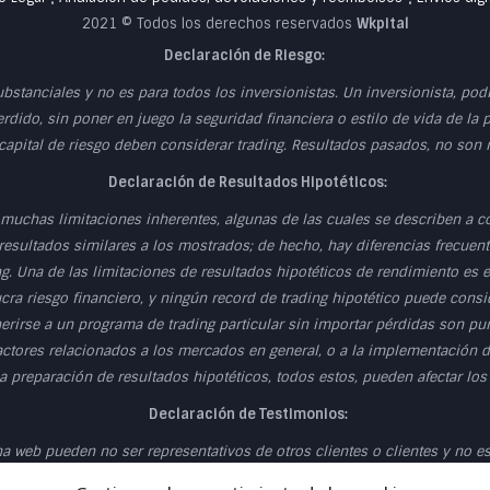
•
•
2021 © Todos los derechos reservados
Wkpital
Declaración de Riesgo:
ubstanciales y no es para todos los inversionistas. Un inversionista, po
erdido, sin poner en juego la seguridad financiera o estilo de vida de la 
 capital de riesgo deben considerar trading. Resultados pasados, no son
Declaración de Resultados Hipotéticos:
muchas limitaciones inherentes, algunas de las cuales se describen a c
esultados similares a los mostrados; de hecho, hay diferencias frecuente
g. Una de las limitaciones de resultados hipotéticos de rendimiento es
cra riesgo financiero, y ningún record de trading hipotético puede consid
herirse a un programa de trading particular sin importar pérdidas son p
actores relacionados a los mercados en general, o a la implementación d
 preparación de resultados hipotéticos, todos estos, pueden afectar los
Declaración de Testimonios:
 web pueden no ser representativos de otros clientes o clientes y no es 
Declaración de la Sala de Operaciones en Directo: