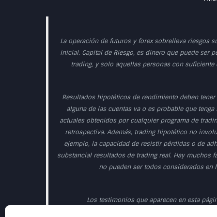
La operación de futuros y forex sobrelleva riesgos s
inicial. Capital de Riesgo, es dinero que puede ser p
trading, y solo aquellas personas con suficiente
Resultados hipotéticos de rendimiento deben tener 
alguna de las cuentas va o es probable que tenga r
actuales obtenidos por cualquier programa de tradin
retrospectiva. Además, trading hipotético no involu
ejemplo, la capacidad de resistir pérdidas o de ad
substancial resultados de trading real. Hay muchos f
no pueden ser todos considerados en la
Los testimonios que aparecen en esta página