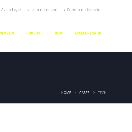
Aviso Legal
Lista de deseo
Cuenta de Usuario
NEX ZERO
CURSOS
BLOG
ACCEDER | SALIR
TECH
HOME
CASES